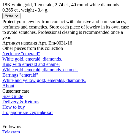
18K white gold, 1 emerald, 2.74 ct., 40 round white diamonds
0.365 ct., weight - 3,4 g.
Уход
Protect your jewelry from contact with abrasive and hard surfaces,
perfumes and cosmetics. Store each piece of jewelry in its own case
to avoid scratches. Professional cleaning is recommended once a
year.
Артикул изделия
Арт. Em-0031-16
Other pieces from this collection
Necklace "emerald"
White gold, emerald, diamonds.
Ring with emerald and enamel
White gold, emerald, diamonds, enamel.
Earrings "emerald"
White and yellow gold, emeralds, diamonds.
About
Customer care
Size Guide
Delivery & Returns
How to buy
Подарочный сертификат
Follow us
Telegram