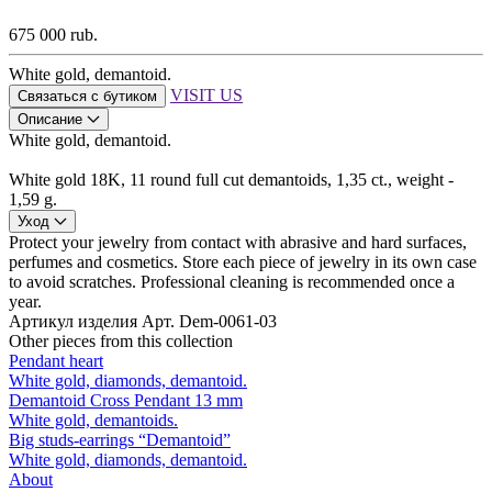
675 000 rub.
White gold, demantoid.
VISIT US
Связаться с бутиком
Описание
White gold, demantoid.
White gold 18K, 11 round full cut demantoids, 1,35 ct., weight -
1,59 g.
Уход
Protect your jewelry from contact with abrasive and hard surfaces,
perfumes and cosmetics. Store each piece of jewelry in its own case
to avoid scratches. Professional cleaning is recommended once a
year.
Артикул изделия
Арт. Dem-0061-03
Other pieces from this collection
Pendant heart
White gold, diamonds, demantoid.
Demantoid Cross Pendant 13 mm
White gold, demantoids.
Big studs-earrings “Demantoid”
White gold, diamonds, demantoid.
About